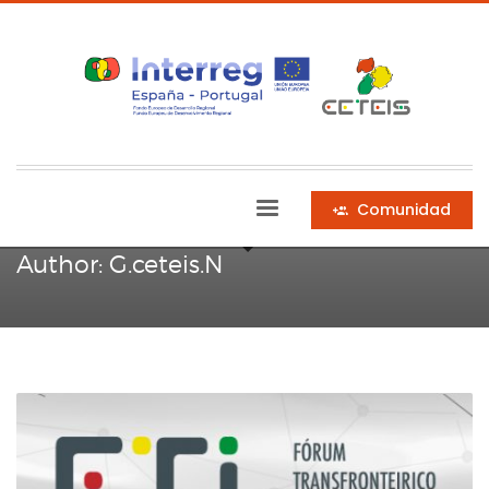
HOME
ARTICLES POSTED BY G.CETEIS.N
Comunidad
Author:
G.ceteis.N