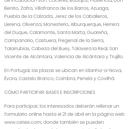
de incubación son: Cáceres, Badajoz, Plasencia, Don
Benito, Zafra, Villafranca de los Barros, Azuaga,
Puebla de la Calzada, Jerez de los Caballeros,
Llerena, Olivenza, Monesterio, Alburquerque, Herrera
del Duque, Calamonte, Santa Marta, Guareña,
Campanario, Castuera, Fregenal de la Sierra,
Talarrubias, Cabeza del Buey, Talavera la Real, San
Vicente de Alcántara, Valencia de Alcántara y Trujillo.
En Portugal, las plazas se ubican en Idanha-a-Nova,
Évora, Castelo Branco, Coimbra, Penela y Covilhã.
CÓMO PARTICIPAR: BASES E INSCRIPCIONES
Para participar, los interesados deberán rellenar un
formulario online hasta el 21 de abril en la página web
www.ceteis.com, donde también se pueden