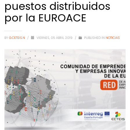
puestos distribuidos
por la EUROACE
BY
G.CETEIS.N
/
VIERNES, 05 ABRIL 2019
/
PUBLISHED IN
NOTICIAS