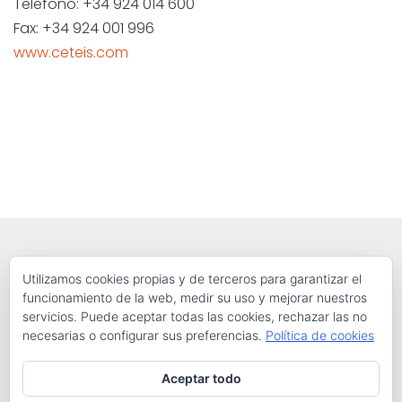
Teléfono: +34 924 014 600
Fax: +34 924 001 996
www.ceteis.com
Utilizamos cookies propias y de terceros para garantizar el
funcionamiento de la web, medir su uso y mejorar nuestros
servicios. Puede aceptar todas las cookies, rechazar las no
El proyecto CETEIs (Centros Transfronterizos de Apoyo al Emprendedor
necesarias o configurar sus preferencias.
Política de cookies
Innovador) está financiado por el PO Interreg V-A España-Portugal
(POCTEP) 2014–2020.
Aceptar todo