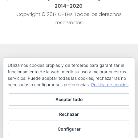
2014–2020
.
Copyright © 2017 CETEIs Todos los derechos
reservados
Utilizamos cookies propias y de terceros para garantizar el
funcionamiento de la web, medir su uso y mejorar nuestros
servicios. Puede aceptar todas las cookies, rechazar las no
El proyecto CETEIs (Centros Transfronterizos de Apoyo al Emprendedor
necesarias o configurar sus preferencias.
Política de cookies
Innovador) está financiado por el PO Interreg V-A España-Portugal
(POCTEP) 2014–2020.
Aceptar todo
Rechazar
Copyright © 2017 CETEIs Todos los derechos reservados
Configurar