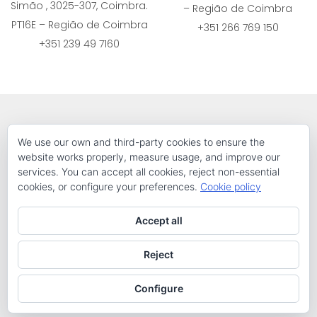
Simão , 3025-307, Coimbra.
– Região de Coimbra
PT16E – Região de Coimbra
+351 266 769 150
+351 239 49 7160
We use our own and third-party cookies to ensure the
website works properly, measure usage, and improve our
services. You can accept all cookies, reject non-essential
cookies, or configure your preferences.
Cookie policy
El proyecto CETEIs (Centros Transfronterizos de Apoyo al
Emprendedor Innovador) está financiado por el PO
Accept all
Interreg V-A España-Portugal (POCTEP) 2014–2020.
Reject
Copyright © 2017 CETEIs Todos los derechos reservados
Configure