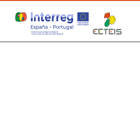
Directorio de contactos POCTEP 2014-2020
stc@poctep.eu
(+34) 924 20 59 58
(+34) 924 22 28 16
C/ Luís Álvarez Lencero 3, Planta 3ª, Of. 13, 06011 BADAJOZ