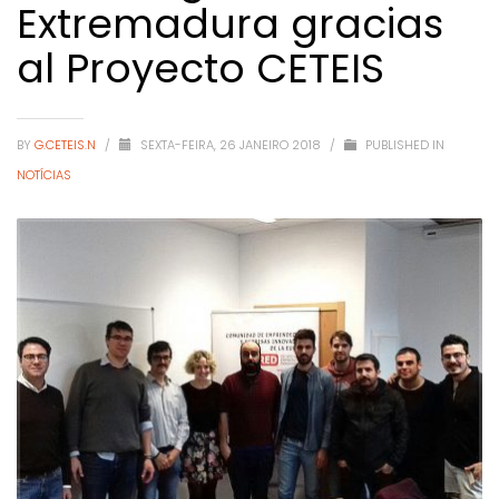
Extremadura gracias
al Proyecto CETEIS
BY
G.CETEIS.N
/
SEXTA-FEIRA, 26 JANEIRO 2018
/
PUBLISHED IN
NOTÍCIAS